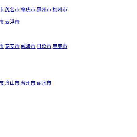
市
茂名市
肇庆市
惠州市
梅州市
市
云浮市
市
泰安市
威海市
日照市
莱芜市
市
舟山市
台州市
丽水市