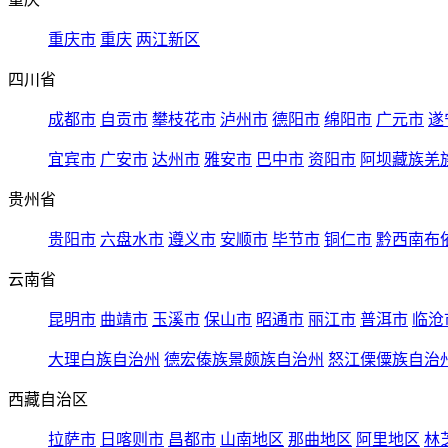
重庆市
重庆
两江新区
四川省
成都市
自贡市
攀枝花市
泸州市
德阳市
绵阳市
广元市
遂
宜宾市
广安市
达州市
雅安市
巴中市
资阳市
阿坝藏族羌
贵州省
贵阳市
六盘水市
遵义市
安顺市
毕节市
铜仁市
黔西南布
云南省
昆明市
曲靖市
玉溪市
保山市
昭通市
丽江市
普洱市
临沧
大理白族自治州
德宏傣族景颇族自治州
怒江傈僳族自治
西藏自治区
拉萨市
日喀则市
昌都市
山南地区
那曲地区
阿里地区
林