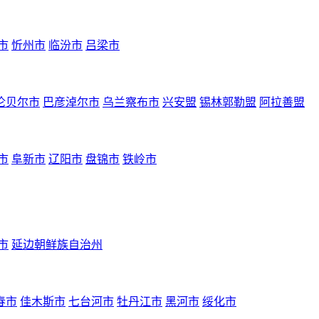
市
忻州市
临汾市
吕梁市
伦贝尔市
巴彦淖尔市
乌兰察布市
兴安盟
锡林郭勒盟
阿拉善盟
市
阜新市
辽阳市
盘锦市
铁岭市
市
延边朝鲜族自治州
春市
佳木斯市
七台河市
牡丹江市
黑河市
绥化市