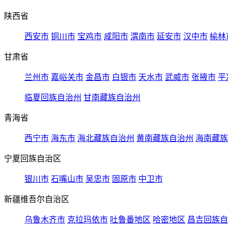
陕西省
西安市
铜川市
宝鸡市
咸阳市
渭南市
延安市
汉中市
榆林
甘肃省
兰州市
嘉峪关市
金昌市
白银市
天水市
武威市
张掖市
平
临夏回族自治州
甘南藏族自治州
青海省
西宁市
海东市
海北藏族自治州
黄南藏族自治州
海南藏族
宁夏回族自治区
银川市
石嘴山市
吴忠市
固原市
中卫市
新疆维吾尔自治区
乌鲁木齐市
克拉玛依市
吐鲁番地区
哈密地区
昌吉回族自