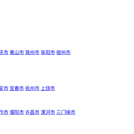
庆市
黄山市
滁州市
阜阳市
宿州市
安市
宜春市
抚州市
上饶市
作市
濮阳市
许昌市
漯河市
三门峡市