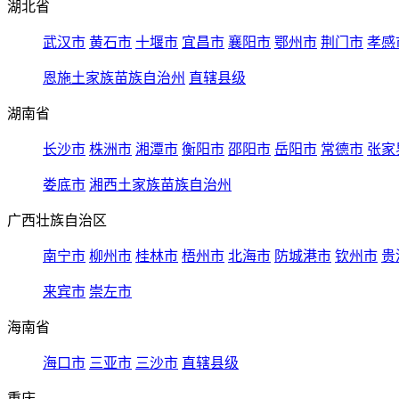
湖北省
武汉市
黄石市
十堰市
宜昌市
襄阳市
鄂州市
荆门市
孝感
恩施土家族苗族自治州
直辖县级
湖南省
长沙市
株洲市
湘潭市
衡阳市
邵阳市
岳阳市
常德市
张家
娄底市
湘西土家族苗族自治州
广西壮族自治区
南宁市
柳州市
桂林市
梧州市
北海市
防城港市
钦州市
贵
来宾市
崇左市
海南省
海口市
三亚市
三沙市
直辖县级
重庆