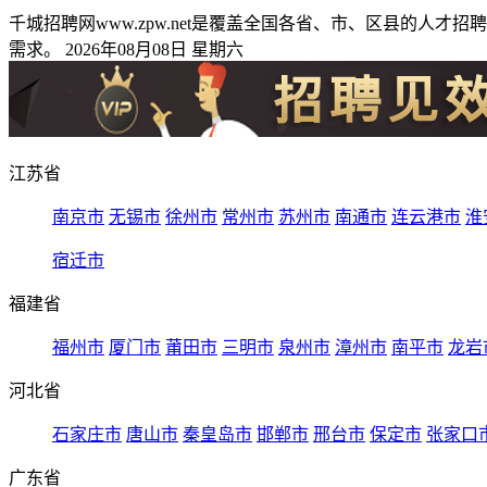
千城招聘网www.zpw.net是覆盖全国各省、市、区县的
需求。 2026年08月08日 星期六
江苏省
南京市
无锡市
徐州市
常州市
苏州市
南通市
连云港市
淮
宿迁市
福建省
福州市
厦门市
莆田市
三明市
泉州市
漳州市
南平市
龙岩
河北省
石家庄市
唐山市
秦皇岛市
邯郸市
邢台市
保定市
张家口
广东省