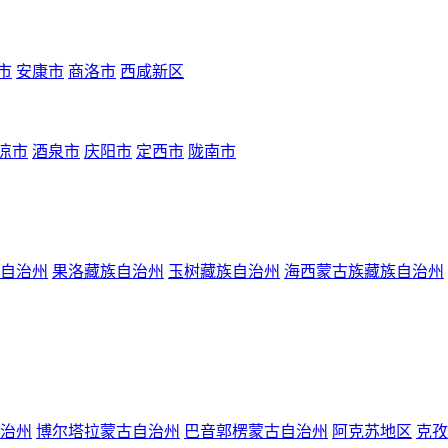
市
安康市
商洛市
西咸新区
凉市
酒泉市
庆阳市
定西市
陇南市
自治州
果洛藏族自治州
玉树藏族自治州
海西蒙古族藏族自治州
治州
博尔塔拉蒙古自治州
巴音郭楞蒙古自治州
阿克苏地区
克孜