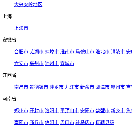
大兴安岭地区
上海
上海市
安徽省
合肥市
芜湖市
蚌埠市
淮南市
马鞍山市
淮北市
铜陵市
安
六安市
亳州市
池州市
宣城市
江西省
南昌市
景德镇市
萍乡市
九江市
新余市
鹰潭市
赣州市
吉
河南省
郑州市
开封市
洛阳市
平顶山市
安阳市
鹤壁市
新乡市
焦
南阳市
商丘市
信阳市
周口市
驻马店市
直辖县级