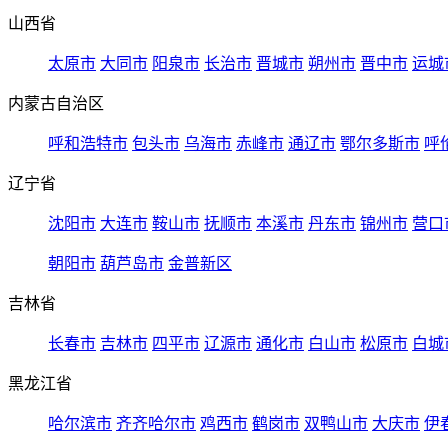
山西省
太原市
大同市
阳泉市
长治市
晋城市
朔州市
晋中市
运城
内蒙古自治区
呼和浩特市
包头市
乌海市
赤峰市
通辽市
鄂尔多斯市
呼
辽宁省
沈阳市
大连市
鞍山市
抚顺市
本溪市
丹东市
锦州市
营口
朝阳市
葫芦岛市
金普新区
吉林省
长春市
吉林市
四平市
辽源市
通化市
白山市
松原市
白城
黑龙江省
哈尔滨市
齐齐哈尔市
鸡西市
鹤岗市
双鸭山市
大庆市
伊