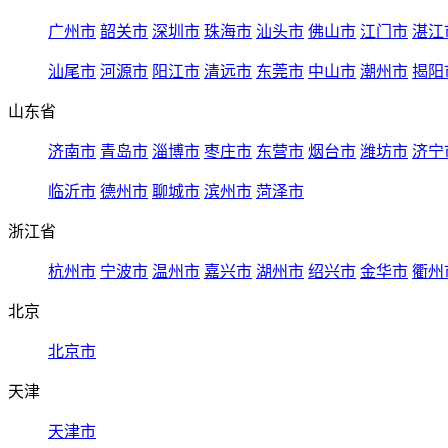
广州市
韶关市
深圳市
珠海市
汕头市
佛山市
江门市
湛江
汕尾市
河源市
阳江市
清远市
东莞市
中山市
潮州市
揭阳
山东省
济南市
青岛市
淄博市
枣庄市
东营市
烟台市
潍坊市
济宁
临沂市
德州市
聊城市
滨州市
菏泽市
浙江省
杭州市
宁波市
温州市
嘉兴市
湖州市
绍兴市
金华市
衢州
北京
北京市
天津
天津市