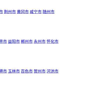
市
荆州市
黄冈市
咸宁市
随州市
界市
益阳市
郴州市
永州市
怀化市
港市
玉林市
百色市
贺州市
河池市