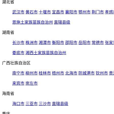
湖北省
武汉市
黄石市
十堰市
宜昌市
襄阳市
鄂州市
荆门市
孝感
恩施土家族苗族自治州
直辖县级
湖南省
长沙市
株洲市
湘潭市
衡阳市
邵阳市
岳阳市
常德市
张家
娄底市
湘西土家族苗族自治州
广西壮族自治区
南宁市
柳州市
桂林市
梧州市
北海市
防城港市
钦州市
贵
来宾市
崇左市
海南省
海口市
三亚市
三沙市
直辖县级
重庆