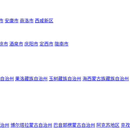
市
安康市
商洛市
西咸新区
凉市
酒泉市
庆阳市
定西市
陇南市
自治州
果洛藏族自治州
玉树藏族自治州
海西蒙古族藏族自治州
治州
博尔塔拉蒙古自治州
巴音郭楞蒙古自治州
阿克苏地区
克孜