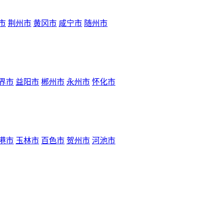
市
荆州市
黄冈市
咸宁市
随州市
界市
益阳市
郴州市
永州市
怀化市
港市
玉林市
百色市
贺州市
河池市