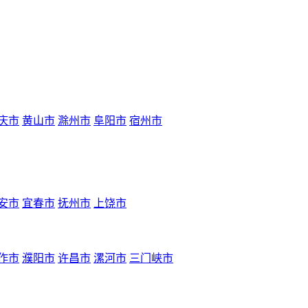
庆市
黄山市
滁州市
阜阳市
宿州市
安市
宜春市
抚州市
上饶市
作市
濮阳市
许昌市
漯河市
三门峡市