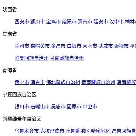
陕西省
西安市
铜川市
宝鸡市
咸阳市
渭南市
延安市
汉中市
榆林
甘肃省
兰州市
嘉峪关市
金昌市
白银市
天水市
武威市
张掖市
平
临夏回族自治州
甘南藏族自治州
青海省
西宁市
海东市
海北藏族自治州
黄南藏族自治州
海南藏族
宁夏回族自治区
银川市
石嘴山市
吴忠市
固原市
中卫市
新疆维吾尔自治区
乌鲁木齐市
克拉玛依市
吐鲁番地区
哈密地区
昌吉回族自