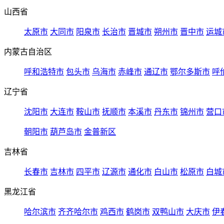
山西省
太原市
大同市
阳泉市
长治市
晋城市
朔州市
晋中市
运城
内蒙古自治区
呼和浩特市
包头市
乌海市
赤峰市
通辽市
鄂尔多斯市
呼
辽宁省
沈阳市
大连市
鞍山市
抚顺市
本溪市
丹东市
锦州市
营口
朝阳市
葫芦岛市
金普新区
吉林省
长春市
吉林市
四平市
辽源市
通化市
白山市
松原市
白城
黑龙江省
哈尔滨市
齐齐哈尔市
鸡西市
鹤岗市
双鸭山市
大庆市
伊