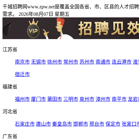
千城招聘网www.zpw.net是覆盖全国各省、市、区县的
需求。 2026年08月07日 星期五
江苏省
南京市
无锡市
徐州市
常州市
苏州市
南通市
连云港市
淮
宿迁市
福建省
福州市
厦门市
莆田市
三明市
泉州市
漳州市
南平市
龙岩
河北省
石家庄市
唐山市
秦皇岛市
邯郸市
邢台市
保定市
张家口
广东省