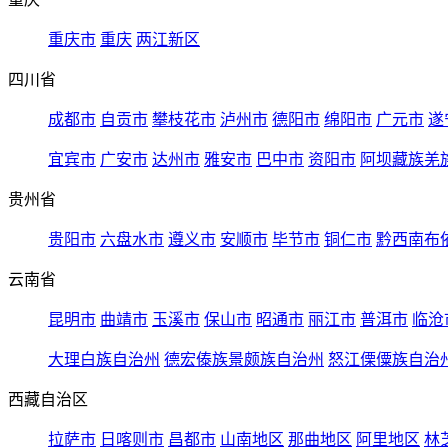
重庆市
重庆
两江新区
四川省
成都市
自贡市
攀枝花市
泸州市
德阳市
绵阳市
广元市
遂
宜宾市
广安市
达州市
雅安市
巴中市
资阳市
阿坝藏族羌
贵州省
贵阳市
六盘水市
遵义市
安顺市
毕节市
铜仁市
黔西南布
云南省
昆明市
曲靖市
玉溪市
保山市
昭通市
丽江市
普洱市
临沧
大理白族自治州
德宏傣族景颇族自治州
怒江傈僳族自治
西藏自治区
拉萨市
日喀则市
昌都市
山南地区
那曲地区
阿里地区
林