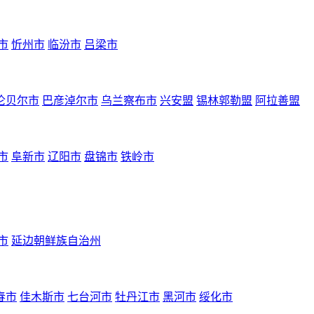
市
忻州市
临汾市
吕梁市
伦贝尔市
巴彦淖尔市
乌兰察布市
兴安盟
锡林郭勒盟
阿拉善盟
市
阜新市
辽阳市
盘锦市
铁岭市
市
延边朝鲜族自治州
春市
佳木斯市
七台河市
牡丹江市
黑河市
绥化市