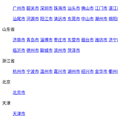
广州市
韶关市
深圳市
珠海市
汕头市
佛山市
江门市
湛江
汕尾市
河源市
阳江市
清远市
东莞市
中山市
潮州市
揭阳
山东省
济南市
青岛市
淄博市
枣庄市
东营市
烟台市
潍坊市
济宁
临沂市
德州市
聊城市
滨州市
菏泽市
浙江省
杭州市
宁波市
温州市
嘉兴市
湖州市
绍兴市
金华市
衢州
北京
北京市
天津
天津市