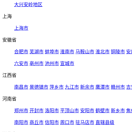
大兴安岭地区
上海
上海市
安徽省
合肥市
芜湖市
蚌埠市
淮南市
马鞍山市
淮北市
铜陵市
安
六安市
亳州市
池州市
宣城市
江西省
南昌市
景德镇市
萍乡市
九江市
新余市
鹰潭市
赣州市
吉
河南省
郑州市
开封市
洛阳市
平顶山市
安阳市
鹤壁市
新乡市
焦
南阳市
商丘市
信阳市
周口市
驻马店市
直辖县级