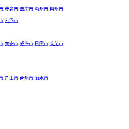
市
茂名市
肇庆市
惠州市
梅州市
市
云浮市
市
泰安市
威海市
日照市
莱芜市
市
舟山市
台州市
丽水市