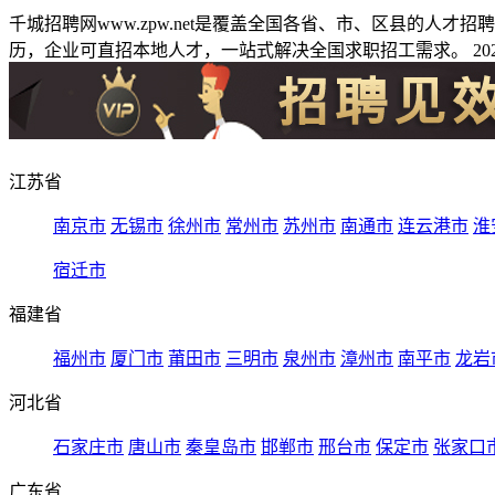
千城招聘网www.zpw.net是覆盖全国各省、市、区县的人
历，企业可直招本地人才，一站式解决全国求职招工需求。 2026
江苏省
南京市
无锡市
徐州市
常州市
苏州市
南通市
连云港市
淮
宿迁市
福建省
福州市
厦门市
莆田市
三明市
泉州市
漳州市
南平市
龙岩
河北省
石家庄市
唐山市
秦皇岛市
邯郸市
邢台市
保定市
张家口
广东省