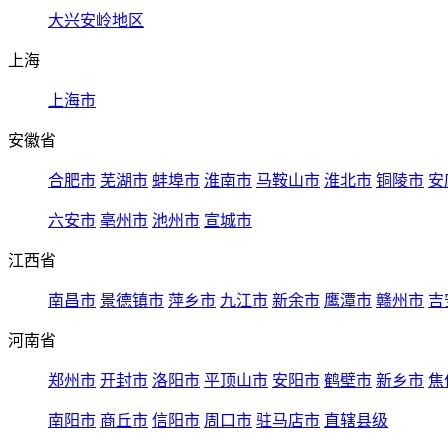
大兴安岭地区
上海
上海市
安徽省
合肥市
芜湖市
蚌埠市
淮南市
马鞍山市
淮北市
铜陵市
安
六安市
亳州市
池州市
宣城市
江西省
南昌市
景德镇市
萍乡市
九江市
新余市
鹰潭市
赣州市
吉
河南省
郑州市
开封市
洛阳市
平顶山市
安阳市
鹤壁市
新乡市
焦
南阳市
商丘市
信阳市
周口市
驻马店市
直辖县级