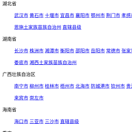
湖北省
武汉市
黄石市
十堰市
宜昌市
襄阳市
鄂州市
荆门市
孝感
恩施土家族苗族自治州
直辖县级
湖南省
长沙市
株洲市
湘潭市
衡阳市
邵阳市
岳阳市
常德市
张家
娄底市
湘西土家族苗族自治州
广西壮族自治区
南宁市
柳州市
桂林市
梧州市
北海市
防城港市
钦州市
贵
来宾市
崇左市
海南省
海口市
三亚市
三沙市
直辖县级