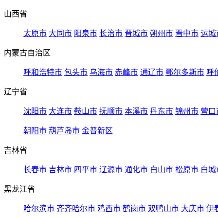
山西省
太原市
大同市
阳泉市
长治市
晋城市
朔州市
晋中市
运城
内蒙古自治区
呼和浩特市
包头市
乌海市
赤峰市
通辽市
鄂尔多斯市
呼
辽宁省
沈阳市
大连市
鞍山市
抚顺市
本溪市
丹东市
锦州市
营口
朝阳市
葫芦岛市
金普新区
吉林省
长春市
吉林市
四平市
辽源市
通化市
白山市
松原市
白城
黑龙江省
哈尔滨市
齐齐哈尔市
鸡西市
鹤岗市
双鸭山市
大庆市
伊