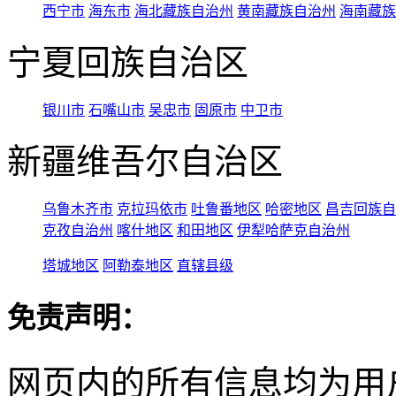
西宁市
海东市
海北藏族自治州
黄南藏族自治州
海南藏族
宁夏回族自治区
银川市
石嘴山市
吴忠市
固原市
中卫市
新疆维吾尔自治区
乌鲁木齐市
克拉玛依市
吐鲁番地区
哈密地区
昌吉回族自
克孜自治州
喀什地区
和田地区
伊犁哈萨克自治州
塔城地区
阿勒泰地区
直辖县级
免责声明：
网页内的所有信息均为用