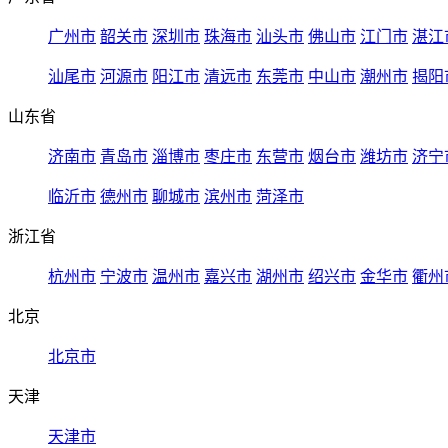
广州市
韶关市
深圳市
珠海市
汕头市
佛山市
江门市
湛江
汕尾市
河源市
阳江市
清远市
东莞市
中山市
潮州市
揭阳
山东省
济南市
青岛市
淄博市
枣庄市
东营市
烟台市
潍坊市
济宁
临沂市
德州市
聊城市
滨州市
菏泽市
浙江省
杭州市
宁波市
温州市
嘉兴市
湖州市
绍兴市
金华市
衢州
北京
北京市
天津
天津市