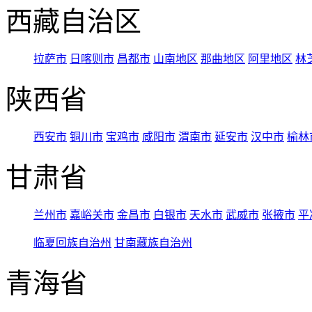
西藏自治区
拉萨市
日喀则市
昌都市
山南地区
那曲地区
阿里地区
林
陕西省
西安市
铜川市
宝鸡市
咸阳市
渭南市
延安市
汉中市
榆林
甘肃省
兰州市
嘉峪关市
金昌市
白银市
天水市
武威市
张掖市
平
临夏回族自治州
甘南藏族自治州
青海省