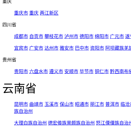
重庆
重庆市
重庆
两江新区
四川省
成都市
自贡市
攀枝花市
泸州市
德阳市
绵阳市
广元市
遂
宜宾市
广安市
达州市
雅安市
巴中市
资阳市
阿坝藏族羌
贵州省
贵阳市
六盘水市
遵义市
安顺市
毕节市
铜仁市
黔西南布
云南省
昆明市
曲靖市
玉溪市
保山市
昭通市
丽江市
普洱市
临沧
族自治州
大理白族自治州
德宏傣族景颇族自治州
怒江傈僳族自治