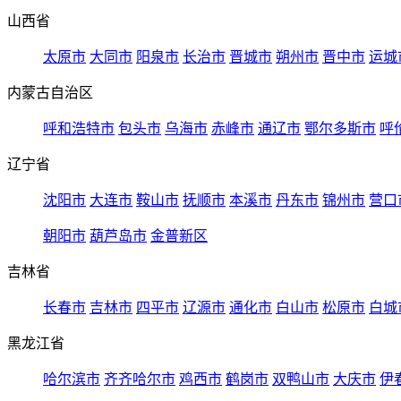
山西省
太原市
大同市
阳泉市
长治市
晋城市
朔州市
晋中市
运城
内蒙古自治区
呼和浩特市
包头市
乌海市
赤峰市
通辽市
鄂尔多斯市
呼
辽宁省
沈阳市
大连市
鞍山市
抚顺市
本溪市
丹东市
锦州市
营口
朝阳市
葫芦岛市
金普新区
吉林省
长春市
吉林市
四平市
辽源市
通化市
白山市
松原市
白城
黑龙江省
哈尔滨市
齐齐哈尔市
鸡西市
鹤岗市
双鸭山市
大庆市
伊