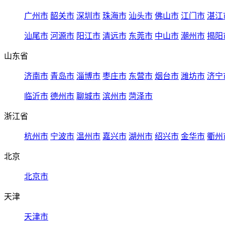
广州市
韶关市
深圳市
珠海市
汕头市
佛山市
江门市
湛江
汕尾市
河源市
阳江市
清远市
东莞市
中山市
潮州市
揭阳
山东省
济南市
青岛市
淄博市
枣庄市
东营市
烟台市
潍坊市
济宁
临沂市
德州市
聊城市
滨州市
菏泽市
浙江省
杭州市
宁波市
温州市
嘉兴市
湖州市
绍兴市
金华市
衢州
北京
北京市
天津
天津市