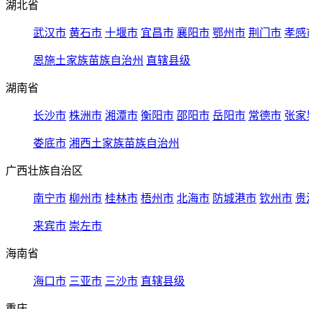
湖北省
武汉市
黄石市
十堰市
宜昌市
襄阳市
鄂州市
荆门市
孝感
恩施土家族苗族自治州
直辖县级
湖南省
长沙市
株洲市
湘潭市
衡阳市
邵阳市
岳阳市
常德市
张家
娄底市
湘西土家族苗族自治州
广西壮族自治区
南宁市
柳州市
桂林市
梧州市
北海市
防城港市
钦州市
贵
来宾市
崇左市
海南省
海口市
三亚市
三沙市
直辖县级
重庆