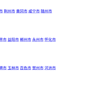
市
荆州市
黄冈市
咸宁市
随州市
界市
益阳市
郴州市
永州市
怀化市
港市
玉林市
百色市
贺州市
河池市