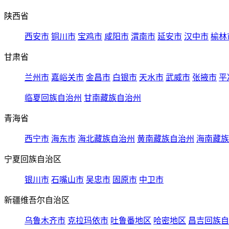
陕西省
西安市
铜川市
宝鸡市
咸阳市
渭南市
延安市
汉中市
榆林
甘肃省
兰州市
嘉峪关市
金昌市
白银市
天水市
武威市
张掖市
平
临夏回族自治州
甘南藏族自治州
青海省
西宁市
海东市
海北藏族自治州
黄南藏族自治州
海南藏族
宁夏回族自治区
银川市
石嘴山市
吴忠市
固原市
中卫市
新疆维吾尔自治区
乌鲁木齐市
克拉玛依市
吐鲁番地区
哈密地区
昌吉回族自