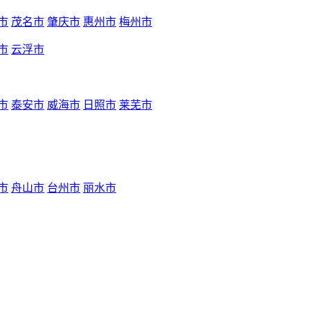
市
茂名市
肇庆市
惠州市
梅州市
市
云浮市
市
泰安市
威海市
日照市
莱芜市
市
舟山市
台州市
丽水市