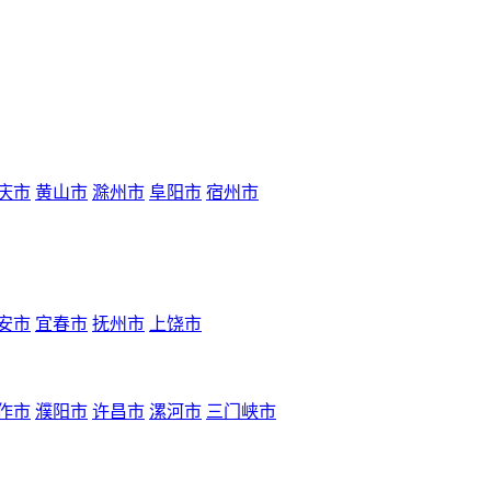
庆市
黄山市
滁州市
阜阳市
宿州市
安市
宜春市
抚州市
上饶市
作市
濮阳市
许昌市
漯河市
三门峡市