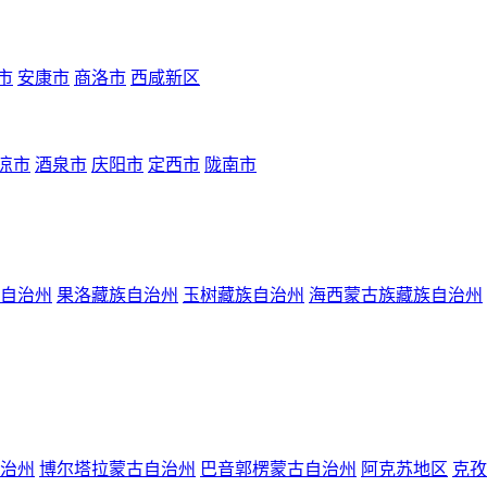
市
安康市
商洛市
西咸新区
凉市
酒泉市
庆阳市
定西市
陇南市
自治州
果洛藏族自治州
玉树藏族自治州
海西蒙古族藏族自治州
治州
博尔塔拉蒙古自治州
巴音郭楞蒙古自治州
阿克苏地区
克孜