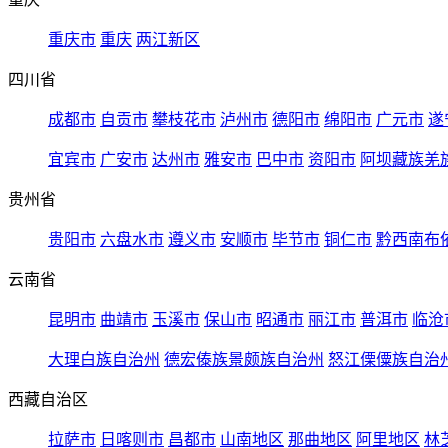
重庆市
重庆
两江新区
四川省
成都市
自贡市
攀枝花市
泸州市
德阳市
绵阳市
广元市
遂
宜宾市
广安市
达州市
雅安市
巴中市
资阳市
阿坝藏族羌
贵州省
贵阳市
六盘水市
遵义市
安顺市
毕节市
铜仁市
黔西南布
云南省
昆明市
曲靖市
玉溪市
保山市
昭通市
丽江市
普洱市
临沧
大理白族自治州
德宏傣族景颇族自治州
怒江傈僳族自治
西藏自治区
拉萨市
日喀则市
昌都市
山南地区
那曲地区
阿里地区
林