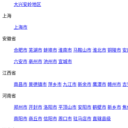
大兴安岭地区
上海
上海市
安徽省
合肥市
芜湖市
蚌埠市
淮南市
马鞍山市
淮北市
铜陵市
安
六安市
亳州市
池州市
宣城市
江西省
南昌市
景德镇市
萍乡市
九江市
新余市
鹰潭市
赣州市
吉
河南省
郑州市
开封市
洛阳市
平顶山市
安阳市
鹤壁市
新乡市
焦
南阳市
商丘市
信阳市
周口市
驻马店市
直辖县级