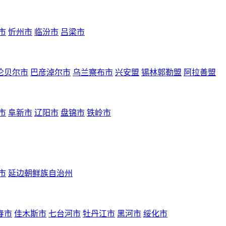
市
忻州市
临汾市
吕梁市
伦贝尔市
巴彦淖尔市
乌兰察布市
兴安盟
锡林郭勒盟
阿拉善盟
市
阜新市
辽阳市
盘锦市
铁岭市
市
延边朝鲜族自治州
春市
佳木斯市
七台河市
牡丹江市
黑河市
绥化市