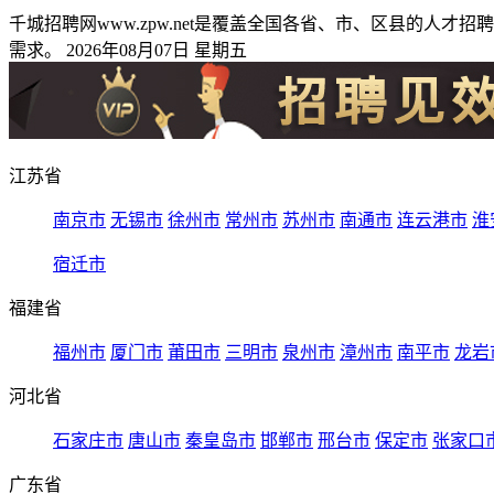
千城招聘网www.zpw.net是覆盖全国各省、市、区县的
需求。 2026年08月07日 星期五
江苏省
南京市
无锡市
徐州市
常州市
苏州市
南通市
连云港市
淮
宿迁市
福建省
福州市
厦门市
莆田市
三明市
泉州市
漳州市
南平市
龙岩
河北省
石家庄市
唐山市
秦皇岛市
邯郸市
邢台市
保定市
张家口
广东省