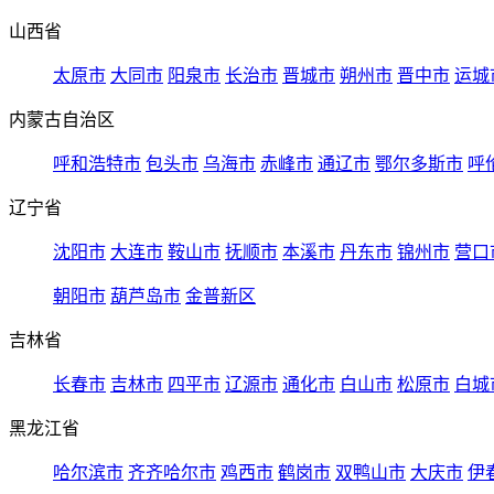
山西省
太原市
大同市
阳泉市
长治市
晋城市
朔州市
晋中市
运城
内蒙古自治区
呼和浩特市
包头市
乌海市
赤峰市
通辽市
鄂尔多斯市
呼
辽宁省
沈阳市
大连市
鞍山市
抚顺市
本溪市
丹东市
锦州市
营口
朝阳市
葫芦岛市
金普新区
吉林省
长春市
吉林市
四平市
辽源市
通化市
白山市
松原市
白城
黑龙江省
哈尔滨市
齐齐哈尔市
鸡西市
鹤岗市
双鸭山市
大庆市
伊