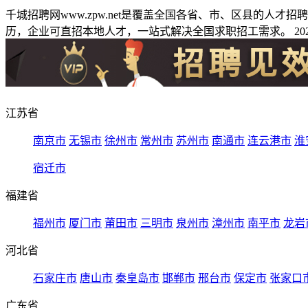
千城招聘网www.zpw.net是覆盖全国各省、市、区县的人
历，企业可直招本地人才，一站式解决全国求职招工需求。 2026
江苏省
南京市
无锡市
徐州市
常州市
苏州市
南通市
连云港市
淮
宿迁市
福建省
福州市
厦门市
莆田市
三明市
泉州市
漳州市
南平市
龙岩
河北省
石家庄市
唐山市
秦皇岛市
邯郸市
邢台市
保定市
张家口
广东省