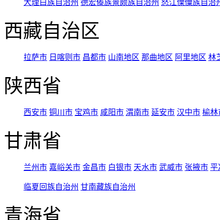
大理白族自治州
德宏傣族景颇族自治州
怒江傈僳族自治
西藏自治区
拉萨市
日喀则市
昌都市
山南地区
那曲地区
阿里地区
林
陕西省
西安市
铜川市
宝鸡市
咸阳市
渭南市
延安市
汉中市
榆林
甘肃省
兰州市
嘉峪关市
金昌市
白银市
天水市
武威市
张掖市
平
临夏回族自治州
甘南藏族自治州
青海省