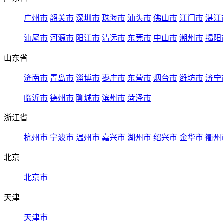
广州市
韶关市
深圳市
珠海市
汕头市
佛山市
江门市
湛江
汕尾市
河源市
阳江市
清远市
东莞市
中山市
潮州市
揭阳
山东省
济南市
青岛市
淄博市
枣庄市
东营市
烟台市
潍坊市
济宁
临沂市
德州市
聊城市
滨州市
菏泽市
浙江省
杭州市
宁波市
温州市
嘉兴市
湖州市
绍兴市
金华市
衢州
北京
北京市
天津
天津市