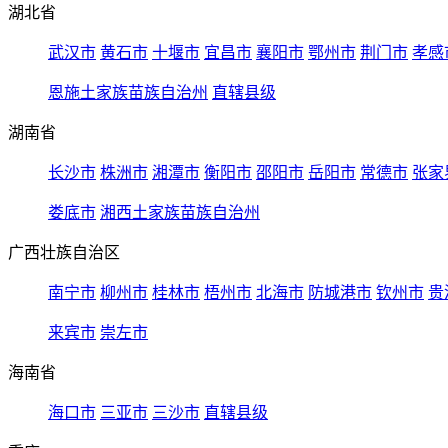
湖北省
武汉市
黄石市
十堰市
宜昌市
襄阳市
鄂州市
荆门市
孝感
恩施土家族苗族自治州
直辖县级
湖南省
长沙市
株洲市
湘潭市
衡阳市
邵阳市
岳阳市
常德市
张家
娄底市
湘西土家族苗族自治州
广西壮族自治区
南宁市
柳州市
桂林市
梧州市
北海市
防城港市
钦州市
贵
来宾市
崇左市
海南省
海口市
三亚市
三沙市
直辖县级