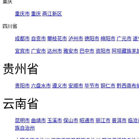
重庆
重庆市
重庆
两江新区
四川省
成都市
自贡市
攀枝花市
泸州市
德阳市
绵阳市
广元市
遂
宜宾市
广安市
达州市
雅安市
巴中市
资阳市
阿坝藏族羌
贵州省
贵阳市
六盘水市
遵义市
安顺市
毕节市
铜仁市
黔西南布
云南省
昆明市
曲靖市
玉溪市
保山市
昭通市
丽江市
普洱市
临沧
族自治州