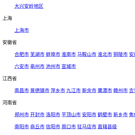
大兴安岭地区
上海
上海市
安徽省
合肥市
芜湖市
蚌埠市
淮南市
马鞍山市
淮北市
铜陵市
安
六安市
亳州市
池州市
宣城市
江西省
南昌市
景德镇市
萍乡市
九江市
新余市
鹰潭市
赣州市
吉
河南省
郑州市
开封市
洛阳市
平顶山市
安阳市
鹤壁市
新乡市
焦
南阳市
商丘市
信阳市
周口市
驻马店市
直辖县级