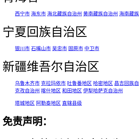
西宁市
海东市
海北藏族自治州
黄南藏族自治州
海南藏族
宁夏回族自治区
银川市
石嘴山市
吴忠市
固原市
中卫市
新疆维吾尔自治区
乌鲁木齐市
克拉玛依市
吐鲁番地区
哈密地区
昌吉回族自
克孜自治州
喀什地区
和田地区
伊犁哈萨克自治州
塔城地区
阿勒泰地区
直辖县级
免责声明：