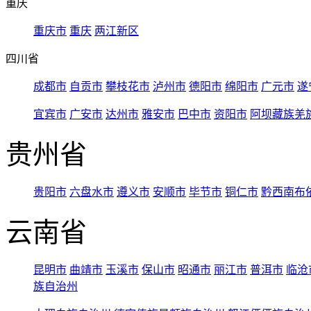
重庆
重庆市
重庆
两江新区
四川省
成都市
自贡市
攀枝花市
泸州市
德阳市
绵阳市
广元市
遂
宜宾市
广安市
达州市
雅安市
巴中市
资阳市
阿坝藏族羌
贵州省
贵阳市
六盘水市
遵义市
安顺市
毕节市
铜仁市
黔西南布
云南省
昆明市
曲靖市
玉溪市
保山市
昭通市
丽江市
普洱市
临沧
族自治州