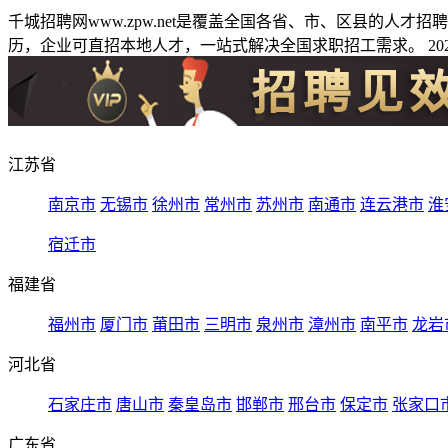
千城招聘网www.zpw.net是覆盖全国各省、市、区县的人
历，企业可直招本地人才，一站式解决全国求职招工需求。 2026
江苏省
南京市
无锡市
徐州市
常州市
苏州市
南通市
连云港市
淮
宿迁市
福建省
福州市
厦门市
莆田市
三明市
泉州市
漳州市
南平市
龙岩
河北省
石家庄市
唐山市
秦皇岛市
邯郸市
邢台市
保定市
张家口
广东省