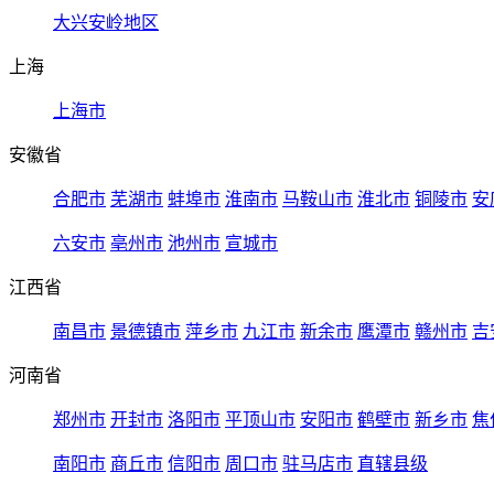
大兴安岭地区
上海
上海市
安徽省
合肥市
芜湖市
蚌埠市
淮南市
马鞍山市
淮北市
铜陵市
安
六安市
亳州市
池州市
宣城市
江西省
南昌市
景德镇市
萍乡市
九江市
新余市
鹰潭市
赣州市
吉
河南省
郑州市
开封市
洛阳市
平顶山市
安阳市
鹤壁市
新乡市
焦
南阳市
商丘市
信阳市
周口市
驻马店市
直辖县级