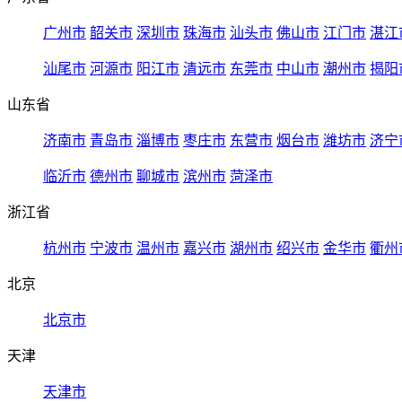
广州市
韶关市
深圳市
珠海市
汕头市
佛山市
江门市
湛江
汕尾市
河源市
阳江市
清远市
东莞市
中山市
潮州市
揭阳
山东省
济南市
青岛市
淄博市
枣庄市
东营市
烟台市
潍坊市
济宁
临沂市
德州市
聊城市
滨州市
菏泽市
浙江省
杭州市
宁波市
温州市
嘉兴市
湖州市
绍兴市
金华市
衢州
北京
北京市
天津
天津市