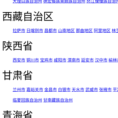
大理白族自治州
德宏傣族景颇族自治州
怒江傈僳族自治
西藏自治区
拉萨市
日喀则市
昌都市
山南地区
那曲地区
阿里地区
林
陕西省
西安市
铜川市
宝鸡市
咸阳市
渭南市
延安市
汉中市
榆林
甘肃省
兰州市
嘉峪关市
金昌市
白银市
天水市
武威市
张掖市
平
临夏回族自治州
甘南藏族自治州
青海省