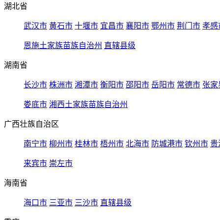
湖北省
武汉市
黄石市
十堰市
宜昌市
襄阳市
鄂州市
荆门市
孝感
恩施土家族苗族自治州
直辖县级
湖南省
长沙市
株洲市
湘潭市
衡阳市
邵阳市
岳阳市
常德市
张家
娄底市
湘西土家族苗族自治州
广西壮族自治区
南宁市
柳州市
桂林市
梧州市
北海市
防城港市
钦州市
贵
来宾市
崇左市
海南省
海口市
三亚市
三沙市
直辖县级