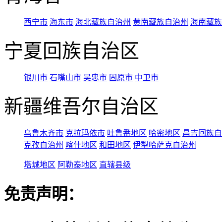
西宁市
海东市
海北藏族自治州
黄南藏族自治州
海南藏族
宁夏回族自治区
银川市
石嘴山市
吴忠市
固原市
中卫市
新疆维吾尔自治区
乌鲁木齐市
克拉玛依市
吐鲁番地区
哈密地区
昌吉回族自
克孜自治州
喀什地区
和田地区
伊犁哈萨克自治州
塔城地区
阿勒泰地区
直辖县级
免责声明：