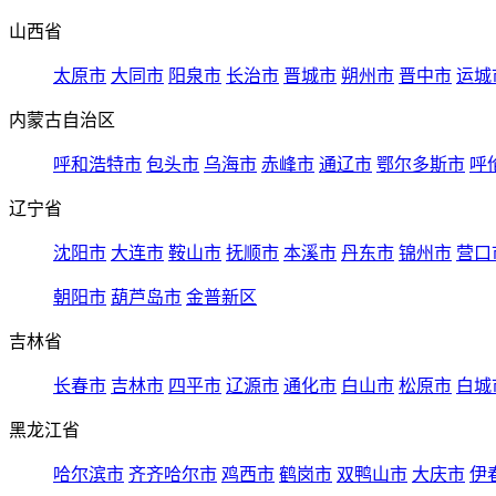
山西省
太原市
大同市
阳泉市
长治市
晋城市
朔州市
晋中市
运城
内蒙古自治区
呼和浩特市
包头市
乌海市
赤峰市
通辽市
鄂尔多斯市
呼
辽宁省
沈阳市
大连市
鞍山市
抚顺市
本溪市
丹东市
锦州市
营口
朝阳市
葫芦岛市
金普新区
吉林省
长春市
吉林市
四平市
辽源市
通化市
白山市
松原市
白城
黑龙江省
哈尔滨市
齐齐哈尔市
鸡西市
鹤岗市
双鸭山市
大庆市
伊